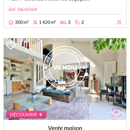
Réf. 1064V14M
300 m²
1 420 m²
3
2
Previous
Next
9
DÉCOUVRIR
Vente maison