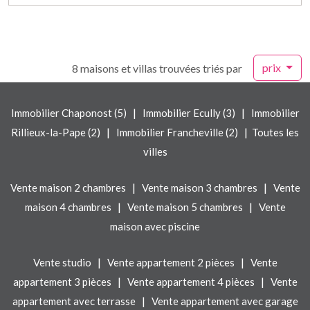
prix
8 maisons et villas trouvées triés par
|
|
Immobilier Chaponost (5)
Immobilier Ecully (3)
Immobilier
|
|
Rillieux-la-Pape (2)
Immobilier Francheville (2)
Toutes les
villes
|
|
Vente maison 2 chambres
Vente maison 3 chambres
Vente
|
|
maison 4 chambres
Vente maison 5 chambres
Vente
maison avec piscine
|
|
Vente studio
Vente appartement 2 pièces
Vente
|
|
appartement 3 pièces
Vente appartement 4 pièces
Vente
|
appartement avec terrasse
Vente appartement avec garage