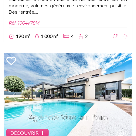
moderne, volumes généreux et environnement paisible.
Dès l'entrée,...
Réf. 1064V78M
190 m²
1 000 m²
4
2
Previous
Next
8
DÉCOUVRIR