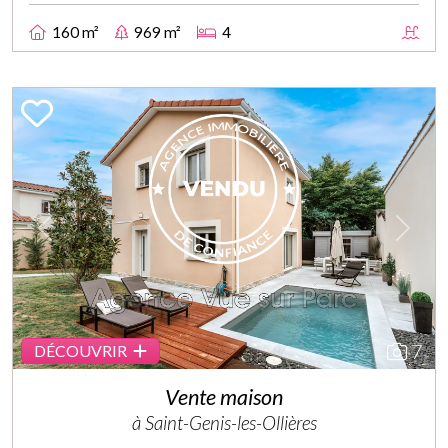
160 m²
969 m²
4
Previous
Next
7
DÉCOUVRIR
Vente maison
à Saint-Genis-les-Ollières